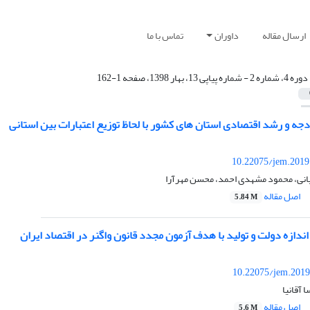
ارسال مقاله
داوران
تماس با ما
دوره 4، شماره 2 - شماره پیاپی 13، بهار 1398، صفحه 1-162
جه و رشد اقتصادی استان های کشور با لحاظ توزیع اعتبارات بین استانی
10.22075/jem.2019
یانی، محمود مشهدی احمد، محسن مهرآرا
اصل مقاله
5.84 M
اندازه دولت و تولید با هدف آزمون مجدد قانون واگنر در اقتصاد ایران
10.22075/jem.2019
آقانیا
اصل مقاله
5.6 M