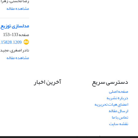
رضا محسنی، زهرا 
مشاهده مقاله
مدلسازی توزیع بو
صفحه
133-153
.15828.1209
نادر اصغری، مجید
مشاهده مقاله
دسترسی سریع
آخرین اخبار
صفحه اصلی
درباره نشریه
اعضای هیات تحریریه
ارسال مقاله
تماس با ما
نقشه سایت
سامانه مدیریت نشریات علمی.
طراحی و پیاده سازی از
سیناوب