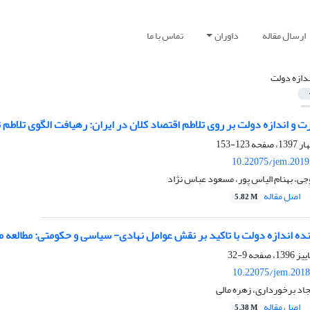
ارسال مقاله
داوران
تماس با ما
ندازه دولت
رت و اندازه دولت بر روی تلاطم اقتصاد کلان در ایران: رهیافت الگوی تلاطم تصا
123-153
10.22075/jem.2019
ی، بهنام الیاس پور، مسعود عباس نژاد
اصل مقاله
5.82 M
نده اندازه دولت با تاکید بر نقش عوامل نهادی- سیاسی و حکومتی: مطالع
9-32
10.22075/jem.2018
اد برخورداری، زهره مالی
اصل مقاله
5.38 M