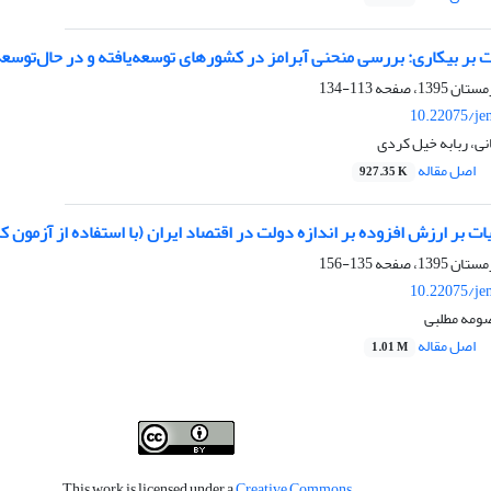
لت بر بیکاری: بررسی منحنی آبرامز در کشورهای توسعه‌یافته و در حال‌توسع
113-134
10.22075/je
ی، ربابه خیل کردی
اصل مقاله
927.35 K
ات بر ارزش افزوده بر اندازه دولت در اقتصاد ایران (با استفاده از آزمون کر
135-156
10.22075/je
صومه مطلبی
اصل مقاله
1.01 M
This work is licensed under a
Creative Commons