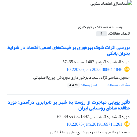
نویسنده =
سجاد برخورداری
تعداد مقالات:
4
بررسی اثرات شوک بهره‌وری بر قیمت‌های اسمی اقتصاد در شرایط
بحران بانکی
دوره 8، شماره 3، پاییز 1402، صفحه
35-57
10.22075/jem.2023.30864.1846
حسین عباسی نژاد، سجاد برخورداری دورباش، پوریا اصفهانی
مشاهده مقاله
اصل مقاله
4.4 M
تأثیر پویایی مهاجرت از روستا به شهر بر نابرابری درآمدی: مورد
مطالعه مناطق روستایی ایران
دوره 3، شماره 3، تابستان 1397، صفحه
39-62
10.22075/jem.2019.16971.1261
حمید ابریشمی، سجاد برخورداری، علی رضا قباشی