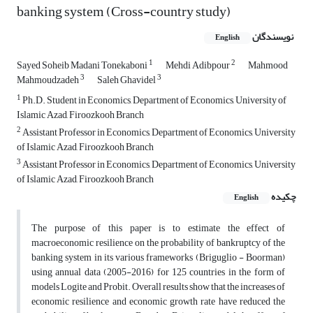
banking system (Cross-country study)
نویسندگان
English
1
2
Sayed Soheib Madani Tonekaboni
Mehdi Adibpour
Mahmood
3
3
Mahmoudzadeh
Saleh Ghavidel
1
Ph.D. Student in Economics, Department of Economics, University of
Islamic Azad, Firoozkooh Branch
2
Assistant Professor in Economics, Department of Economics, University
of Islamic Azad, Firoozkooh Branch
3
Assistant Professor in Economics, Department of Economics, University
of Islamic Azad, Firoozkooh Branch
چکیده
English
The purpose of this paper is to estimate the effect of
macroeconomic resilience on the probability of bankruptcy of the
banking system in its various frameworks (Briguglio - Boorman)
using annual data (2005-2016) for 125 countries in the form of
models Logite and Probit. Overall results show that the increases of
economic resilience and economic growth rate have reduced the