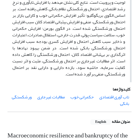
لوجیت و پروبیت است. نتایج کلی نشان می­دهد با افزایش تاب­آوری و نرخ
رشد اقتصادی، احتمال ورشکستگی نظام بانکی کاهش یافته است. بر
اساس الگوی بریگوگلیو؛ تأثیر افزایش حکمرانی خوب و کارایی بازار بر
احتمال ورشکستگی، منفی و افزایش بی­ثباتی اقتصاد کلان سبب افزایش
احتمال ورشکستگی شده است. در الگوی بورمن؛ افزایش حکمرانی
خوب، سلامت سیاست پولی، قدرت خارجی، استقلال صادرات، اعتبارات
و ذخایر سبب کاهش احتمال و افزایش کسری بودجه سبب افزایش
احتمال ورشکستگی بانکی شده است. در ضمن بهبود نهادها با
اثرگذاری بر بی‌ثباتی اقتصاد کلان، احتمال ورشکستگی را کاهش داده
است. اثر مطالبات غیرجاری بر احتمال ورشکستگی، مثبت و اثر نسبت
کفایت سرمایه، حاشیه سود، بازده دارایی و دارایی نقد بر احتمال
ورشکستگی، منفی برآورد شده است.
کلیدواژه‌ها
تاب آوری اقتصادی
حکمرانی خوب
مطالبات غیرجاری
ورشکستگی
بانکی
عنوان مقاله
English
Macroeconomic resilience and bankruptcy of the