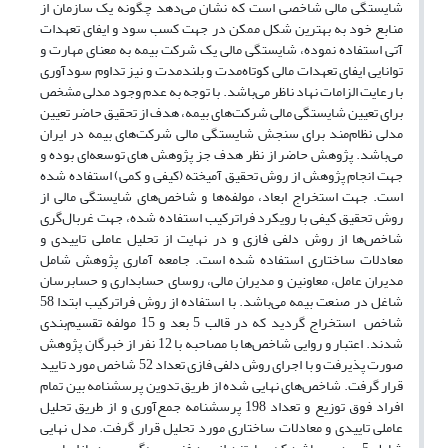
شایستگی مالی شاخصی است که نشان می‌دهد چگونه یک سازمان از
منابع خود به بهترین شکل ممکن در جهت کسب سود و ایفای تعهدات
آتی استفاده نموده، شایستگی مالی یک شرکت بیمه به معنای مهارت و
توانایی ایفای تعهدات مالی کوتاه‌مدت و بلندمدت و نیز تداوم سودآوری
با رعایت الزامات نهاد ناظر می‌باشد. با توجه به عدم وجود مدلی مشخص
برای تعیین شایستگی مالی شرکت‌های بیمه، هدف از تحقیق حاضر تعیین
مدلی نظام‌مند برای سنجش شایستگی مالی شرکت‌های بیمه در ایران
می‌باشد. پژوهش حاضر از نظر هدف جز پژوهش های توسعه‌ای بوده و
جهت انجام پژوهش از روش تحقیق آمیخته (کیفی و کمی) استفاده شده
است. جهت استخراج ابعاد، مولفه‌ها و ‌شاخص‌های شایستگی مالی از
روش تحقیق کیفی با رویکرد فراترکیب استفاده شده، جهت غربال‌گری
‌شاخص‌ها از روش دلفی فازی و در نهایت از تحلیل عاملی تاییدی و
ﻣﻌﺎدﻻت ﺳﺎﺧﺘﺎری استفاده شده است. جامعه آماری پژوهش شامل
مدیران عامل، معاونین و مدیران مالی، روسای حسابداری و حسابرسان
شاغل در صنعت بیمه می‌باشد. با استفاده از روش فراترکیب ابتدا 58
شاخص استخراج گردید که در قالب 5 بعد و 15 مولفه تقسیم‌بندی
شدند. اعتبار و روایی ‌شاخص‌ها با مصاحبه با 12 نفر از خبرگان پژوهش
صورت پذیرفت و با اجرای روش دلفی فازی تعداد 52 شاخص مورد تایید
قرار گرفت. شاخص‌های نهایی شده از طریق تدوین پرسشنامه بین تمام
افراد فوق توزیع و تعداد 198 پرسشنامه جمع‌آوری و از طریق تحلیل
عاملی تاییدی و معادلات ساختاری مورد تحلیل قرار گرفت. مدل نهایی