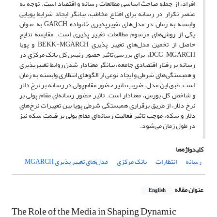
افراد، از جمله مباحث اساسی مطالعات رسانه و اقتصاد است. توجه به
عنصر تکرار در رسانه برای اقناع مخاطب، بیانگر ایجاد شرایط پویایی
وابسته به زمان در مدل‌های تغییرپذیری خانواده GARCH به عنوان
یکی از روش‌های مرسوم مطالعات تغییر پذیری است. مقایسه نتایج
حاصل از تخمین مدل‌های تغییر پذیری BEKK-MGARCH و پویا
DCC-MGARCH، برای بررسی تاثیر حضور رئیس کل بانک مرکزی در
رسانه بر رفتار اقتصادی جامعه، بیانگر معنادار شدن روابط تغییرپذیری
و همبستگی‌های شرطی و ایجاد نوعی از الگوهای انتظاری وابسته به زمان
است. طبق این مدل، ضریب تاثیر حضور مقام پولی در رسانه بر نرخ دلار
و شاخص کل بورس، معنادار است. تاثیر حضور رسانه‌ای مقام پولی بر
نرخ دلار، از طریق برقراری همبستگی شرطی پویا بین تغییرات نرخ‌های
دلار و سکه، موجب تاثیر فعالیت رسانه‌ای مقام پولی بر قیمت سکه نیز
در طول زمان می‌شود.
کلیدواژه‌ها
رسانه
انتظارات
بانک مرکزی
مدل‌های تغییر پذیری MGARCH
عنوان مقاله
English
The Role of the Media in Shaping Dynamic