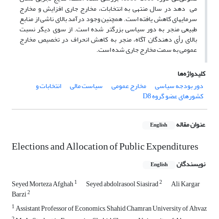
می ­ دهد در سال منتهی به انتخابات، مخارج جاری افزایش و مخارج
سرمایه­ای کاهش یافته‌ است­. همچنین وجود درآمد بالای ناشی از منابع
طبیعی منجر به دور سیاسی بزرگ­تر شده است. از سوی دیگر نسبت
بالای رأی دهندگان آگاه، منجر به کاهش انحراف در تخصیص مخارج
عمومی ‌به سمت مخارج جاری شده است.
کلیدواژه‌ها
دور بودجه سیاسی
مخارج عمومی
سیاست مالی
انتخابات و
کشورهای عضو گروه D8
عنوان مقاله
English
Elections and Allocation of Public Expenditures
نویسندگان
English
1
2
Seyed Morteza Afghah
Seyed abdolrasool Siasirad
Ali Kargar
2
Barzi
1
Assistant Professor of Economics, Shahid Chamran University of Ahvaz