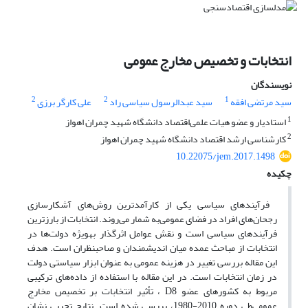
انتخابات و تخصیص مخارج عمومی
نویسندگان
2
2
1
سید مرتضی افقه
سید عبدالرسول سیاسی راد
علی کارگر برزی
1
استادیار و عضو هیات علمی‌اقتصاد دانشگاه شهید چمران اهواز
2
کارشناسی ارشد اقتصاد دانشگاه شهید چمران اهواز
10.22075/jem.2017.1498
چکیده
فرآیندهای سیاسی یکی از کارآمد‌ترین روش‌های آشکارسازی
رجحان‌های افراد در فضای عمومی‌به شمار می‌روند. انتخابات از بارزترین
فرآیند‌های سیاسی است و نقش عوامل اثرگذار به­ویژه دولت‌ها در
انتخابات از مباحث عمده میان اندیشمندان و صاحبنظران است. هدف
این مقاله بررسی تغییر در هزینه عمومی‌ به عنوان ابزار سیاستی دولت
در زمان انتخابات است. در این مقاله با استفاده از داده‌های ترکیبی
مربوط به کشورهای عضو D8 ، تأثیر انتخابات بر تخصیص مخارج
عمومی‌طی دوره 2010-1980، بررسی شده است. نتایج تجربی نشان