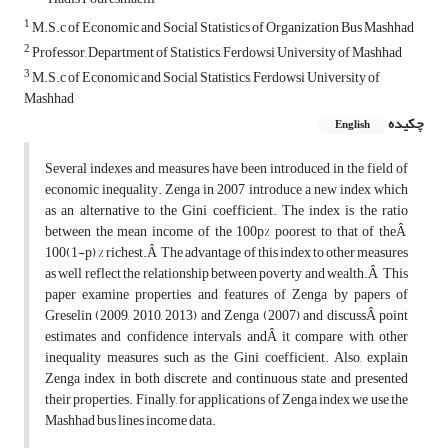
1
M.S.c of Economic and Social Statistics of Organization Bus Mashhad
2
Professor, Department of Statistics, Ferdowsi University of Mashhad
3
M.S.c of Economic and Social Statistics, Ferdowsi University of
Mashhad
چکیده
English
Several indexes and measures have been introduced in the field of
economic inequality. Zenga in 2007 introduce a new index which
as an alternative to the Gini coefficient. The index is the ratio
between the mean income of the 100p% poorest to that of theÂ
100(1-p) % richest.Â The advantage of this index to other measures
as well reflect the relationship between poverty and wealth.Â This
paper examine properties and features of Zenga by papers of
Greselin (2009, 2010, 2013) and Zenga (2007) and discussÂ point
estimates and confidence intervals andÂ it compare with other
inequality measures such as the Gini coefficient. Also, explain
Zenga index in both discrete and continuous state and presented
their properties. Finally, for applications of Zenga index we use the
Mashhad bus lines income data.