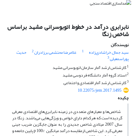
نابرابری درآمد در خطوط اتوبوسرانی مشهد براساس
‏شاخص‎ زنگا
نویسندگان
2
1
سید جمال خراشادی‌زاده
غلامرضا محتشمی ‌برزادران
حدیث
3
پوراسمعیلی
1
کارشناس ارشد آمار سازمان اتوبوسرانی مشهد
2
استاد گروه آمار دانشگاه فردوسی مشهد
3
کارشناس ارشد آمار اقتصادی و اجتماعی
10.22075/jem.2017.1495
چکیده
شاخص‌ها و معیارهای متعددی در زمینه نابرابری‌‌های اقتصادی معرفی
گردیده است که هرکدام دارای خواص و ویژگی‌هایی می‌باشند. زنگا در
سال 2007 میلادی شاخص جدیدی را به عنوان جایگزین ضریب جینی
معرفی کرد. این شاخص ازمقایسه درآمد میانگین p 100% ‎ پایین جامعه و