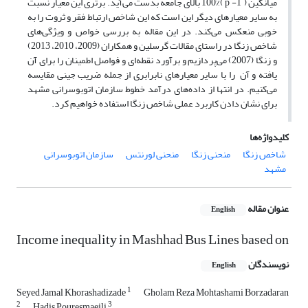
میانگین ( p -1 ‎ )100% بالای جامعه بدست می‌آید. برتری این معیار نسبت
به سایر معیارهای دیگر این است که این شاخص ارتباط فقر و ثروت را به
خوبی منعکس می‌کند. در این مقاله به بررسی خواص و ویژگی‌های
شاخص زنگا در راستای مقالات گرسلین و همکاران (2009، 2010، 2013)
و زنگا (2007) ‏می‌پردازیم و برآورد نقطه‌ای و فواصل اطمینان را برای آن
یافته و آن ‌ را با سایر معیارهای نابرابری از جمله ضریب جینی مقایسه
می‌کنیم. در انتها از داده‌‌های درآمد خطوط سازمان اتوبوسرانی مشهد
برای نشان دادن کاربرد عملی شاخص زنگا استفاده خواهیم کرد.
کلیدواژه‌ها
شاخص زنگا
منحنی زنگا
منحنی لورنتس
سازمان اتوبوسرانی
مشهد
عنوان مقاله
English
Income inequality in Mashhad Bus Lines based on
نویسندگان
English
1
Seyed Jamal Khorashadizade
Gholam Reza Mohtashami Borzadaran
2
3
Hadis Pouresmaeili