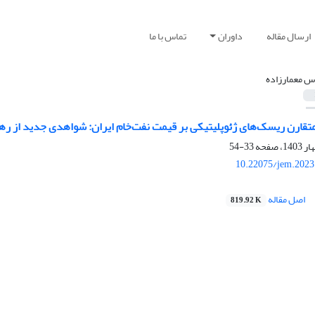
ارسال مقاله
داوران
تماس با ما
س معمارزاده
تقارن ریسک‌های ژئوپلیتیکی بر قیمت نفت‌خام ایران: شواهدی جدید از رهیافت 
33-54
10.22075/jem.2023
اصل مقاله
819.92 K