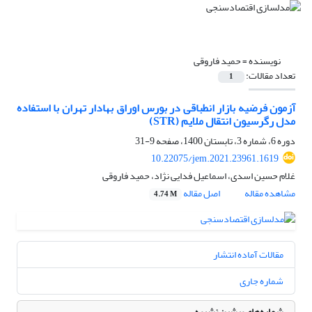
نویسنده =
حمید فاروقی
تعداد مقالات:
1
آزمون فرضیه بازار انطباقی در بورس اوراق بهادار تهران با استفاده
مدل رگرسیون انتقال ملایم (STR)
دوره 6، شماره 3، تابستان 1400، صفحه
9-31
10.22075/jem.2021.23961.1619
غلام حسین اسدی، اسماعیل فدایی نژاد، حمید فاروقی
مشاهده مقاله
اصل مقاله
4.74 M
مقالات آماده انتشار
شماره جاری
شماره‌های پیشین نشریه