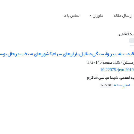
ارسال مقاله
داوران
تماس با ما
ه اعظمی
ی قیمت نفت بر وابستگی متقابل بازارهای سهام کشورهای منتخب درحال توسعه
145-172
10.22075/jem.2019
ه اعظمی، شیدا عباسی شاکرم
اصل مقاله
5.72 M