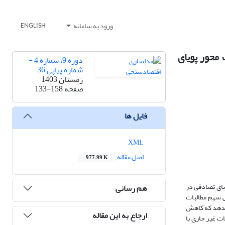
ورود به سامانه
ENGLISH
محور پویای
دوره 9، شماره 4 -
شماره پیاپی 36
زمستان 1403
صفحه
133-158
فایل ها
XML
اصل مقاله
977.99 K
) بررسی شده است. عامل­های بازی پویای تصادفی در
هم رسانی
 بر اساس نتایج بدست آمده،کاهش سهم مطالبات
­دهد که کاهش
ارجاع به این مقاله
ت غیر جاری با