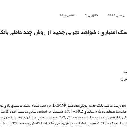
ارسال مقاله
داوران
تماس با ما
ک اعتباری : شواهد تجربی جدید از روش چند عاملی بانک 
ی
ران
در این مقاله تأثیر ریسک اعتباری بر ریسک سیستماتیک شبکه بانکی کشور به روش چند عاملی بانک محور پویای تصادفی (DBMM
این تحقیق شامل بانک­ها، بانک مرکزی، سپرده­گذاران و بنگاه­ها، و قلمرو زمانی داده­ها متعلق به بازه سال­های 1402- 1397 هستند.
را کاهش داده و به ثبات سیستم بانکی کمک می­نماید. همچنین، این پژوهش نشان می
یش داده و نوسانات تخصیص اعتبار به بخش واقعی اقتصاد را کاهش می­دهد. کنترل مطالبا