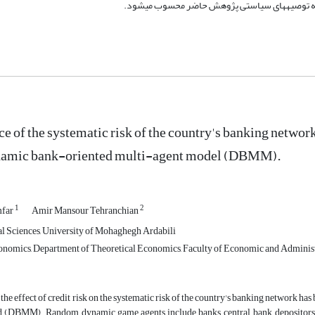
له توصیه­های سیاستی پژوهش حاضر محسوب می­شود.
ce of the systematic risk of the country's banking networ
amic bank-oriented multi-agent model (DBMM).
1
2
mfar
Amir Mansour Tehranchian
al Sciences, University of Mohaghegh Ardabili
onomics, Department of Theoretical Economics, Faculty of Economic and Administ
le, the effect of credit risk on the systematic risk of the country's banking network
 (DBMM). Random dynamic game agents include banks, central bank, depositors an