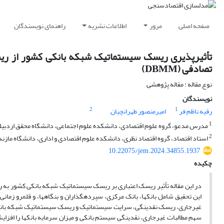
صفحه اصلی
مرور
اطلاعات نشریه
راهنمای نویسندگان
تأثیرپذیری ریسک سیستماتیک شبکه بانکی کشور از ریس
تصادفی (DBMM)
نوع مقاله : مقاله پژوهشی
نویسندگان
2
1
رقیه ناظم فر
امیرمنصور طهرانچیان
1
مدرس مدعو، گروه علوم اقتصادی، دانشکده علوم اجتماعی، دانشگاه محقق اردبیل
2
استاد اقتصاد، گروه اقتصاد نظری، دانشکده علوم اقتصادی و اداری، دانشگاه مازند
10.22075/jem.2024.34855.1937
چکیده
غیرجاری، ریسک نقدینگی، سرایت سیستماتیک و ریسک سیستماتیک شبکه بانکی 
سهم مطالبات غیرجاری، نقدینگی سیستم بانکی و میزان سرمایه بانک­ها را افزا