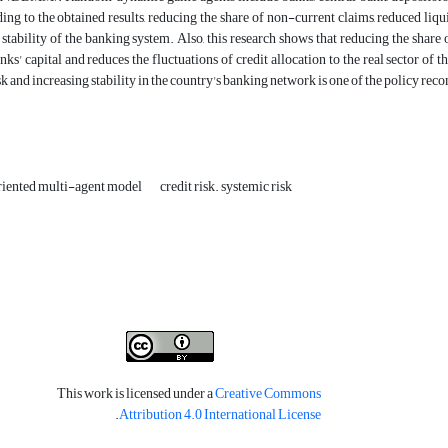
ng to the obtained results, reducing the share of non-current claims, reduced liqu
 stability of the banking system. Also, this research shows that reducing the share
ks' capital and reduces the fluctuations of credit allocation to the real sector o
sk and increasing stability in the country's banking network is one of the policy re
iented multi-agent model
credit risk. systemic risk
This work is licensed under a
Creative Commons
.
Attribution 4.0 International License