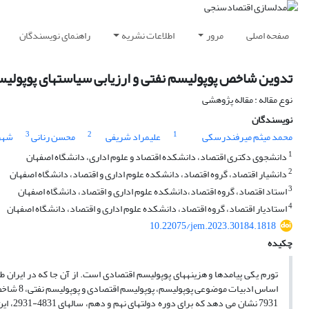
صفحه اصلی
مرور
اطلاعات نشریه
راهنمای نویسندگان
تدوین شاخص پوپولیسم نفتی و ارزیابی سیاست‮های پوپولیستی بر نرخ تورم در ایران ‬با استفاده از روش کنترل ساختگی (MCS)‬‬‬‬‬‬‬‬‬‬‬‬‬‬‬‬‬‬‬‬‬‬‬‬‬‬‬‬‬‬‬‬‬‬‬‬‬‬
نوع مقاله : مقاله پژوهشی
نویسندگان
3
2
1
محمد میثم میرفندرسکی
علیمراد شریفی
محسن رنانی
شهرا
1
دانشجوی دکتری اقتصاد، دانشکده اقتصاد و علوم اداری، دانشگاه اصفهان
2
دانشیار اقتصاد، گروه اقتصاد، دانشکده علوم اداری و اقتصاد، دانشگاه اصفهان
3
استاد اقتصاد، گروه اقتصاد،دانشکده علوم اداری و اقتصاد، دانشگاه اصفهان
4
استادیار اقتصاد، گروه اقتصاد، دانشکده علوم اداری و اقتصاد، دانشگاه اصفهان
10.22075/jem.2023.30184.1818
چکیده
تورم یکی پیامدها و هزینههای پوپولیسم اقتصادی است. از آن جا که در ایران