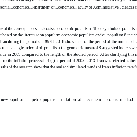
ssor in Economics, Department of Economics, Faculty of Administrative Sciences a
one of the consequences and costs of economic populism. Since symbols of populism 
st, based on the literature on populism, economic populism and oil populism, 8 incide
 Iran during the period of 19978-2018 show that for the period of the ninth and t
lculate a single index of oil populism, the geometric mean of 8 suggested indices wa
alue in 2009 compared to the length of the studied period. After clarifying this 
ran on the inflation process during the period of 2005-2013. Iran was selected as the
f the research show that the real and simulated trends of Iran's inflation rate from 2005 onwards have a significant difference.
m.new populism
. petro-populism . inflation rat
synthetic
control method