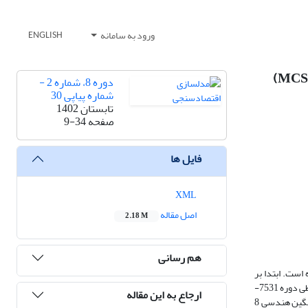
ورود به سامانه
ENGLISH
دوره 8، شماره 2 -
شماره پیاپی 30
تابستان 1402
صفحه
9-34
فایل ها
XML
اصل مقاله
2.18 M
هم رسانی
است. ابتدا بر
اساس ادبیات موضوعی پوپولیسم، پوپولیسم اقتصادی و پوپولیسم نفتی، 8 شاخص برای پوپولیسم نفتی پیشنهاد شده است. نتایج محاسبات شاخصهای 8 گانه برای ایران طی دوره 7531-
ارجاع به این مقاله
7931 نشان می دهد که برای دوره دولتهای نهم و دهم، سالهای 4831-2931، این 8 شاخص بیشترین مقدار را دارند. برای محاسبه یک شاخص واحد پوپولیسم نفتی، میانگین هندسی 8