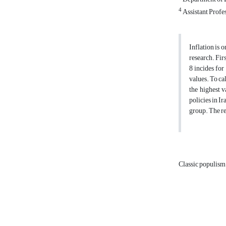
4
Assistant Profe
Inflation is 
research. Fir
8 incides for
values. To ca
the highest v
policies in I
group. The results o
Classic populis