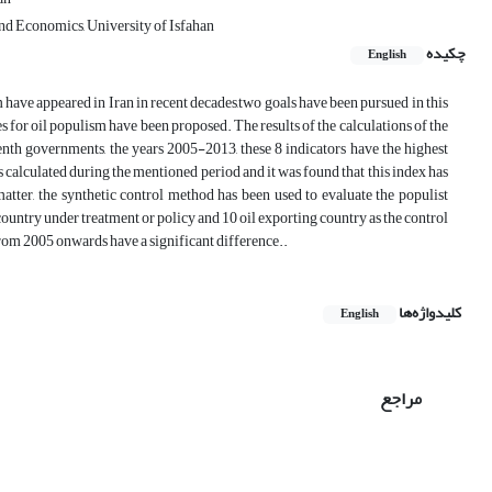
nd Economics, University of Isfahan
چکیده
English
have appeared in Iran in recent decades,two goals have been pursued in this
s for oil populism have been proposed. The results of the calculations of the
enth governments, the years 2005-2013, these 8 indicators have the highest
s calculated during the mentioned period and it was found that this index has
matter, the synthetic control method has been used to evaluate the populist
 country under treatment or policy and 10 oil exporting country as the control
. ‬‬‬‬‬‬‬‬‬‬‬‬‬‬‬‬‬‬‬‬‬‬‬‬‬‬‬‬‬‬‬‬‬‬‬‬‬‬‬‬‬‬‬‬‬‬‬‬‬‬ ‬‬‬‬‬‬‬‬‬‬‬‬‬‬‬‬‬‬‬‬‬‬‬‬
کلیدواژه‌ها
English
مراجع