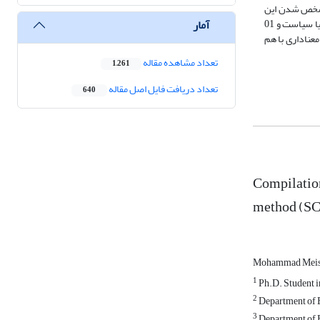
رد. بعد از مشخص شدن این
آمار
مطلب، از روش کنترل ساختگی، برای ارزیابی سیاستهای پوپولیستی در ایران بر روند تورم طی دوره 4831-2931استفاده شده است. ایران به عنوان کشور تحت درمان یا سیاست و 01
روند واقعی و شبیه سازی شده نرخ تورم ایران از سال 4831 به بعد اختلاف معناداری با هم
تعداد مشاهده مقاله
1,261
تعداد دریافت فایل اصل مقاله
640
Compilation 
method (S
Mohammad Meis
1
Ph.D. Student i
2
Department of E
3
Department of E