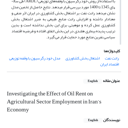
با استفاده از روش خود رگرسیون با وقفه‌های توزیعی (ARDL) طی سال­
های 1345 تا 1400 مورد بررسی قرار می­دهد. نتایج حاصل از تخمین مدل
نشان می­دهد رانت نفت بر اشتغال بخش کشاورزی در ایران اثر منفی و
معنادار داشته و افزایش رانت منابع طبیعی به ضرر اشتغال بخش
کشاورزی عمل کرده و موهبتی برای این بخش نداشته است و بدین
ترتیب پدیده بیماری هلندی در این بخش اتفاق افتاده و فرضیه اقتصاد
سیاسی نفرین منابع مورد حمایت قرار می گیرد.
کلیدواژه‌ها
رانت نفت
اشتغال بخش کشاورزی
مدل خود رگرسیون با وقفه توزیعی
اقتصاد ایران
عنوان مقاله
English
Investigating the Effect of Oil Rent on
Agricultural Sector Employment in Iran’s
Economy
نویسندگان
English