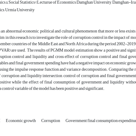
cs & Social Statistics (Lecturue of Economics Damghan University, Damghan-Ira
s, Urmia University
 an abnormal economic, political and cultural phenomenon that more or less exists 
aim in this reseach is to investigate the role of corruption control in the impact of
member countries of the Middle East and North Africa during the period 2002-2
VAR) are used. The results of PGMM model estimation show a positive and signific
ruption control and liquidity and cross effect of corruption control and final g
iables and final government spending have had a negative impact on economic growt
 using the impulse response function and variance decomposition. Comparing th
f corruption and liquidity intersection, control of corruption and final governmen
sitive while the effect of final consumption of government and liquidity without 
a control variable of the model has been positive and significant.
M
Economic growth
Corruption
Government final consumption expenditu