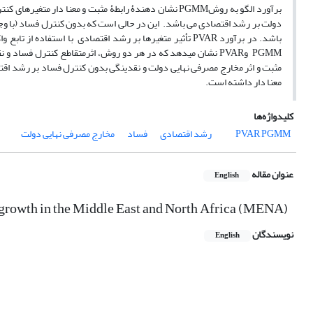
برآورد الگو به روشPGMM نشان دهندۀ رابطۀ مثبت و معنا د
دولت بر رشد اقتصادی می باشد. این در حالی است که بدون کنترل فساد (با وج
باشد. در برآورد PVAR تأثیر متغیرها بر رشد اقتصادی با اس
PGMM وPVAR نشان میدهد که در هر دو روش، اثرمتقاطع کنترل فس
مثبت و اثر مخارج مصرفی نهایی دولت و نقدینگی بدون کنترل فساد بر رشد اقت
معنا دار داشته است.
کلیدواژه‌ها
PGMM
PVAR
رشد اقتصادی
فساد
مخارج مصرفی نهایی دولت
عنوان مقاله
English
c growth in the Middle East and North Africa (MENA)
نویسندگان
English