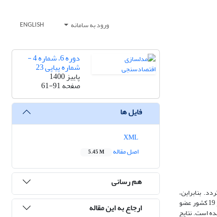
ورود به سامانه
ENGLISH
دوره 6، شماره 4 -
شماره پیاپی 23
پاییز 1400
صفحه
61-91
فایل ها
XML
اصل مقاله
5.45 M
هم رسانی
دد. بنابراین،
هدف اصلی در این پژوهش، بررسی نقش کنترل فساد در اثرگذاری سیاست­های پولی و مالی بر رشد اقتصادی است. برای این منظور از داده های یک نمونه شامل ایران و 19 کشور عضو
ارجاع به این مقاله
ای تعمیم یافته تابلویی(PGMM) و خود رگرسیون برداری تابلویی(PVAR) استفاده شده است. نتایج