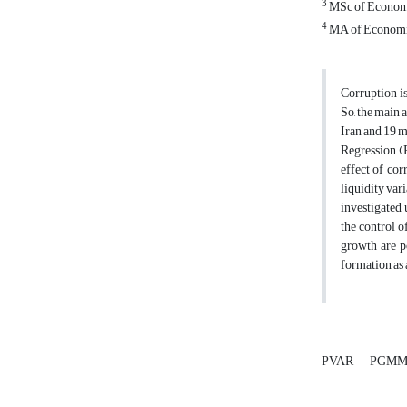
3
MSc of Economi
4
MA of Economic
Corruption is
So, the main 
Iran and 19 
Regression (P
effect of cor
liquidity var
investigated
the control o
growth are po
formation as 
PVAR
PGM