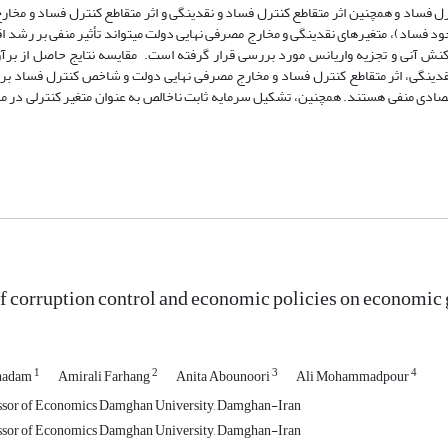
ار متغیرهای کنترل فساد و همچنین اثر متقاطع کنترل فساد و نقدینگی و اثر متقاطع کنترل فساد و مخ
ود فساد)، متغیرهای نقدینگی و مخارج مصرفی نهایی دولت میتواند تأثیر منفی بر رشد 
تفاده از تابع واکنش آنی و تجزیه واریانس مورد بررسی قرار گرفته است. مقایسه نتایج حاصل از
اد و نقدینگی، اثر متقاطع کنترل فساد و مخارج مصرفی نهایی دولت و شاخص کنترل فساد ب
صادی منفی هستند. همچنین، تشکیل سرمایه ثابت ناخالص به عنوان متغیر کنترلی در مد
of corruption control and economic policies on economi
1
2
3
4
ghadam
Amirali Farhang
Anita Abounoori
Ali Mohammadpour
essor of Economics Damghan University, Damghan-Iran
essor of Economics Damghan University, Damghan-Iran