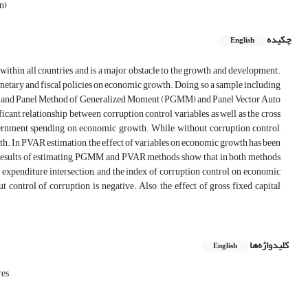
n)
چکیده
English
within all countries and is a major obstacle to the growth and development.
 monetary and fiscal policies on economic growth. Doing so a sample including
019 and Panel Method of Generalized Moment (PGMM) and Panel Vector Auto
ant relationship between corruption control variables as well as the cross
overnment spending on economic growth. While, without corruption control,
h. In PVAR estimation, the effect of variables on economic growth has been
e results of estimating PGMM and PVAR methods show that in both methods
t expenditure intersection, and the index of corruption control on economic
control of corruption is negative. Also, the effect of gross fixed capital
کلیدواژه‌ها
English
res