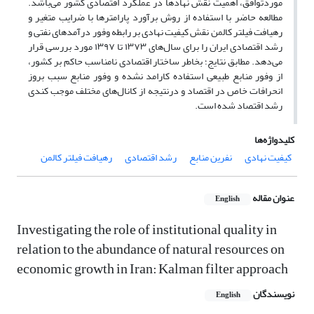
موردتوافق، اهمیت نقش نهادها در عملکرد اقتصادی کشور می‌باشد.
مطالعه حاضر با استفاده از روش برآورد پارامترها با ضرایب متغیر و
رهیافت فیلتر کالمن نقش کیفیت نهادی بر رابطه وفور درآمدهای نفتی و
رشد اقتصادی ایران را برای سال‌های ۱۳۷۳ تا ۱۳۹۷ مورد بررسی قرار
می‌دهد. مطابق نتایج؛ بخاطر ساختار اقتصادی نامناسب حاکم بر کشور،
از وفور منابع طبیعی استفاده کارامد نشده و وفور منابع سبب بروز
انحرافات خاص در اقتصاد و درنتیجه از کانال‌های مختلف موجب کندی
رشد اقتصاد شده است.
کلیدواژه‌ها
کیفیت نهادی
نفرین منابع
رشد اقتصادی
رهیافت فیلتر کالمن
عنوان مقاله
English
Investigating the role of institutional quality in
relation to the abundance of natural resources on
economic growth in Iran: Kalman filter approach
نویسندگان
English