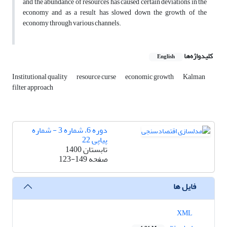
and the abundance of resources has caused certain deviations in the
economy and as a result has slowed down the growth of the
economy through various channels.
کلیدواژه‌ها
English
Institutional quality
resource curse
economic growth
Kalman
filter approach
دوره 6، شماره 3 - شماره
پیاپی 22
تابستان 1400
صفحه
123-149
فایل ها
XML