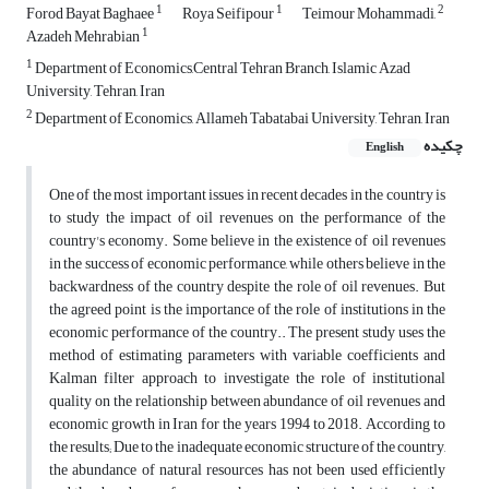
1
1
2
Forod Bayat Baghaee
Roya Seifipour
Teimour Mohammadi,
1
Azadeh Mehrabian
1
Department of Economics,Central Tehran Branch, Islamic Azad
University, Tehran, Iran
2
Department of Economics, Allameh Tabatabai University, Tehran, Iran
چکیده
English
One of the most important issues in recent decades in the country is
to study the impact of oil revenues on the performance of the
country's economy. Some believe in the existence of oil revenues
in the success of economic performance, while others believe in the
backwardness of the country despite the role of oil revenues. But
the agreed point is the importance of the role of institutions in the
economic performance of the country.. The present study uses the
method of estimating parameters with variable coefficients and
Kalman filter approach to investigate the role of institutional
quality on the relationship between abundance of oil revenues and
economic growth in Iran for the years 1994 to 2018. According to
the results; Due to the inadequate economic structure of the country,
the abundance of natural resources has not been used efficiently