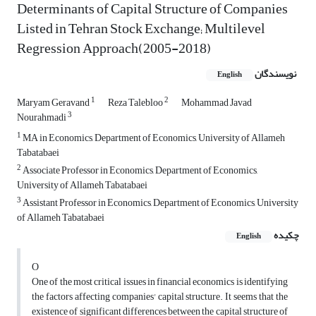
Determinants of Capital Structure of Companies
Listed in Tehran Stock Exchange; Multilevel
Regression Approach(2005-2018)
نویسندگان
English
1
2
Maryam Geravand
Reza Talebloo
Mohammad Javad
3
Nourahmadi
1
MA in Economics, Department of Economics, University of Allameh
Tabatabaei
2
Associate Professor in Economics, Department of Economics,
University of Allameh Tabatabaei
3
Assistant Professor in Economics, Department of Economics, University
of Allameh Tabatabaei
چکیده
English
O
One of the most critical issues in financial economics is identifying
the factors affecting companies' capital structure. It seems that the
existence of significant differences between the capital structure of