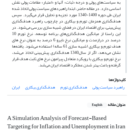
به سیاست‌های پولی و درجه «ثبات» آنها و «اعتبار» مقامات پولی نقش
اساسی دارد. در مقاله حاضر، ابتدا راهبردهای سیاست پولی اتخاذ شده
ایران طی دوره 1400-1340 مورد تجزیه و تحلیل قرار می‌گیرد. سپس
هدف‌گذاری همزمان تورم و بیکاری در چارچوب راهبرد هدف‌گذاری
پیش‌بینی، برای اقتصاد ایران در فضای شبیه سازی بررسی می‌شود. در
این راستا از میانگین هدف‌گذاری‌های برنامه توسعه، نرخ تورم 10
درصد در درازمدت و میانگین نرخ نایرو 6 درصد به عنوان نرخ های
هدف تورم و بیکاری (شبیه سازی 61 ساله) استفاده می‌شود. یافته‌ها
نشان می‌دهد، اگر از سال1340 هدف‌گذاری پیش‌بینی اتخاذ می‌شد،
نرخ تورم و بیکاری با رویکرد متعادل پیرامون نرخ های ثابت هدف قرار
گرفته و باعث بهتر شدن عملکرد اقتصاد ایران می‌شد.
کلیدواژه‌ها
راهبرد سیاست پولی
هدف‌گذاری تورم
هدف‌گذاری بیکاری
ایران
عنوان مقاله
English
A Simulation Analysis of Forecast-Based
Targeting for Inflation and Unemployment in Iran