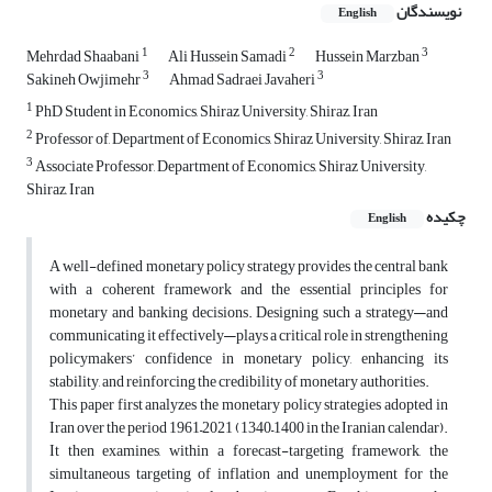
نویسندگان
English
1
2
3
Mehrdad Shaabani
Ali Hussein Samadi
Hussein Marzban
3
3
Sakineh Owjimehr
Ahmad Sadraei Javaheri
1
PhD Student in Economics, Shiraz University, Shiraz, Iran
2
Professor of, Department of Economics, Shiraz University, Shiraz, Iran
3
Associate Professor, Department of Economics, Shiraz University,
Shiraz, Iran
چکیده
English
A well-defined monetary policy strategy provides the central bank
with a coherent framework and the essential principles for
monetary and banking decisions. Designing such a strategy—and
communicating it effectively—plays a critical role in strengthening
policymakers’ confidence in monetary policy, enhancing its
stability, and reinforcing the credibility of monetary authorities.
This paper first analyzes the monetary policy strategies adopted in
Iran over the period 1961–2021 (1340–1400 in the Iranian calendar).
It then examines, within a forecast-targeting framework, the
simultaneous targeting of inflation and unemployment for the