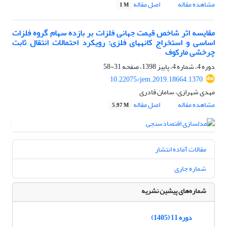
مشاهده مقاله
اصل مقاله
1 M
مقایسه‏ اثر شاخص قیمت جهانی فلزات بر بازده سهام گروه فلزات
اساسی و استخراج کانه‏های فلزی: رویکرد احتمالات انتقال ثابت
چرخشی مارکوف
دوره 4، شماره 4، پاییز 1398، صفحه
31-58
10.22075/jem.2019.18664.1370
مهدی شهرازی، سامان قادری
مشاهده مقاله
اصل مقاله
5.97 M
مقالات آماده انتشار
شماره جاری
شماره‌های پیشین نشریه
دوره 11 (1405)