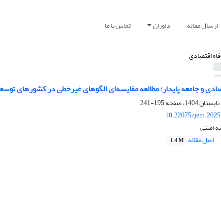
ارسال مقاله
داوران
تماس با ما
فاه اقتصادی
دی و جامعه پایدار: مطالعه مقایسه‌ای الگوهای غیرخطی در کشورهای توسعه
195-241
10.22075/jem.2025
ه امینی
اصل مقاله
1.4 M