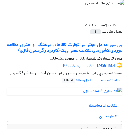
کلیدواژه‌ها =
اینترنت
تعداد مقالات:
1
بررسی عوامل موثر بر تجارت کالاهای فرهنگی و هنری مطالعه
موردی:کشورهای منتخب عضو اوپک (کاربرد رگرسیون فازی)
دوره 9، شماره 2، تابستان 1403، صفحه
161-193
10.22075/jem.2024.32956.1904
سعیده میربلوچ زهی، غلامرضا زمانیان، زهرا حسین آبادی، رضا اشرفگنجویی
مشاهده مقاله
اصل مقاله
1.02 M
مقالات آماده انتشار
شماره جاری
شماره‌های پیشین نشریه