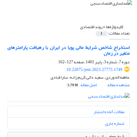
کلیدواژه‌ها =
روند اقتصادی
تعداد مقالات:
1
استخراج شاخص شرایط مالی پویا در ایران با رهیافت پارامترهای
متغیر در زمان
دوره 7، شماره 3، پاییز 1401، صفحه
127-162
10.22075/jem.2023.27775.1749
عاطفه اله وردی، سعید دائی کریم زاده، سارا قبادی
مشاهده مقاله
اصل مقاله
5.79 M
مقالات آماده انتشار
شماره جاری
شماره‌های پیشین نشریه