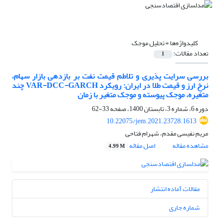
کلیدواژه‌ها =
تحلیل موجک
تعداد مقالات:
1
بررسی سرایت پذیری و تلاطم قیمت نفت بر بازدهی بازار سهام،
نرخ ارز و قیمت طلا در ایران: رویکرد VAR-DCC-GARCH چند
متغیره، موجک پیوسته و موجک متغیر با زمان
دوره 6، شماره 3، تابستان 1400، صفحه
33-62
10.22075/jem.2021.23728.1613
مریم نفیسی مقدم، شهرام فتاحی
مشاهده مقاله
اصل مقاله
4.99 M
مقالات آماده انتشار
شماره جاری