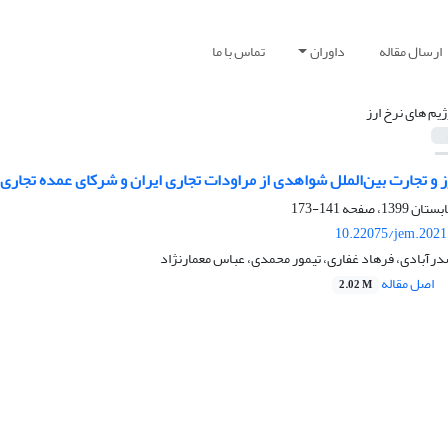
ارسال مقاله
داوران
تماس با ما
ژیم های نرخ ارز
 و تجارت بین‌الملل شواهدی از مراودات تجاری ایران و شرکای عمده تجاری (رویک
141-173
10.22075/jem.2021
رآبادی، فرهاد غفاری، تیمور محمدی، عباس معمارنژاد
اصل مقاله
2.02 M