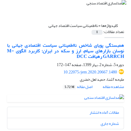
کلیدواژه‌ها =
نااطمینانی سیاست اقتصاد جهانی
تعداد مقالات:
1
همبستگی پویای شاخص نااطمینانی سیاست اقتصادی جهانی با
نوسان بازارهای سهام، ارز و سکه در ایران: کاربرد الگوی M-
GARRCH رهیافت DCC
دوره 5، شماره 2، بهار 1399، صفحه
147-172
10.22075/jem.2020.20667.1480
ملیحه آشنا، حمید لعل خضری
مشاهده مقاله
اصل مقاله
5.72 M
مقالات آماده انتشار
شماره جاری