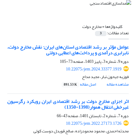
کلیدواژه‌ها =
مخارج دولت
تعداد مقالات:
3
عوامل مؤثر بر رشد اقتصادی استان‌های ایران: نقش مخارج دولت،
نابرابری درآمدی و پرداخت‌های اعطایی دولتی
دوره 9، شماره 3، پاییز 1403، صفحه
73-105
10.22075/jem.2024.33377.1919
فوزیه جیحون تبار، مجید مداح
مشاهده مقاله
اصل مقاله
891.53 K
اثر اجزای مخارج دولت بر رشد اقتصادی ایران رویکرد رگرسیون
غیرخطی انتقال هموار(1398-1350)
دوره 7، شماره 2، تابستان 1401، صفحه
43-66
10.22075/jem.2022.27173.1726
محدثه احمدی، محمود محمودزاده، صالح قویدل دوست کوئی