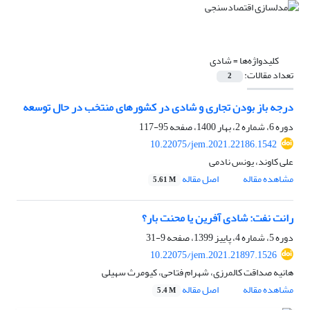
کلیدواژه‌ها =
شادی
تعداد مقالات:
2
درجه باز بودن تجاری و شادی در کشورهای منتخب در حال توسعه
دوره 6، شماره 2، بهار 1400، صفحه
95-117
10.22075/jem.2021.22186.1542
علی کاوند، یونس نادمی
مشاهده مقاله
اصل مقاله
5.61 M
رانت نفت: شادی آفرین یا محنت بار؟
دوره 5، شماره 4، پاییز 1399، صفحه
9-31
10.22075/jem.2021.21897.1526
هانیه صداقت کالمرزی، شهرام فتاحی، کیومرث سهیلی
مشاهده مقاله
اصل مقاله
5.4 M