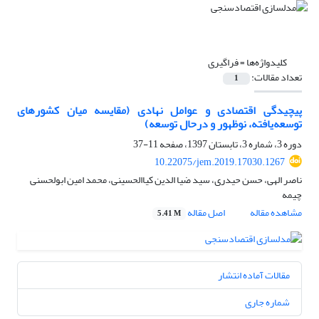
کلیدواژه‌ها =
فراگیری
تعداد مقالات:
1
پیچیدگی اقتصادی و عوامل نهادی (مقایسه میان کشورهای
توسعه‌یافته، نوظهور و درحال توسعه)
دوره 3، شماره 3، تابستان 1397، صفحه
11-37
10.22075/jem.2019.17030.1267
ناصر الهی، حسن حیدری، سید ضیا الدین کیاالحسینی، محمد امین ابولحسنی
چیمه
مشاهده مقاله
اصل مقاله
5.41 M
مقالات آماده انتشار
شماره جاری