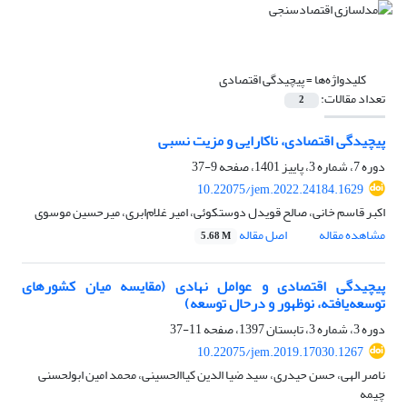
کلیدواژه‌ها =
پیچیدگی اقتصادی
تعداد مقالات:
2
پیچیدگی اقتصادی، ناکارایی و مزیت نسبی
دوره 7، شماره 3، پاییز 1401، صفحه
9-37
10.22075/jem.2022.24184.1629
اکبر قاسم خانی، صالح قویدل دوستکوئی، امیر غلام‌ابری، میرحسین موسوی
مشاهده مقاله
اصل مقاله
5.68 M
پیچیدگی اقتصادی و عوامل نهادی (مقایسه میان کشورهای
توسعه‌یافته، نوظهور و درحال توسعه)
دوره 3، شماره 3، تابستان 1397، صفحه
11-37
10.22075/jem.2019.17030.1267
ناصر الهی، حسن حیدری، سید ضیا الدین کیاالحسینی، محمد امین ابولحسنی
چیمه