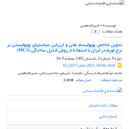
نویسنده =
شهرام معینی
تعداد مقالات:
1
تدوین شاخص پوپولیسم نفتی و ارزیابی سیاست‮های پوپولیستی بر
نرخ تورم در ایران ‬با استفاده از روش کنترل ساختگی (MCS)‬‬‬‬‬‬‬‬‬‬‬‬‬‬‬‬‬‬‬‬‬‬‬‬‬‬‬‬‬‬‬‬‬‬‬‬‬‬
دوره 8، شماره 2، تابستان 1402، صفحه
9-34
10.22075/jem.2023.30184.1818
محمد میثم میرفندرسکی، علیمراد شریفی، محسن رنانی، شهرام معینی
مشاهده مقاله
اصل مقاله
2.18 M
مقالات آماده انتشار
شماره جاری
شماره‌های پیشین نشریه