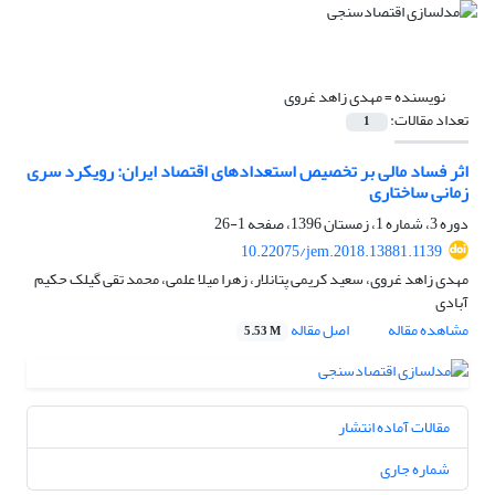
نویسنده =
مهدی زاهد غروی
تعداد مقالات:
1
اثر فساد مالی بر تخصیص استعدادهای اقتصاد ایران: رویکرد سری
زمانی ساختاری
دوره 3، شماره 1، زمستان 1396، صفحه
1-26
10.22075/jem.2018.13881.1139
مهدی زاهد غروی، سعید کریمی پتانلار، زهرا میلا علمی، محمد تقی گیلک حکیم
آبادی
مشاهده مقاله
اصل مقاله
5.53 M
مقالات آماده انتشار
شماره جاری