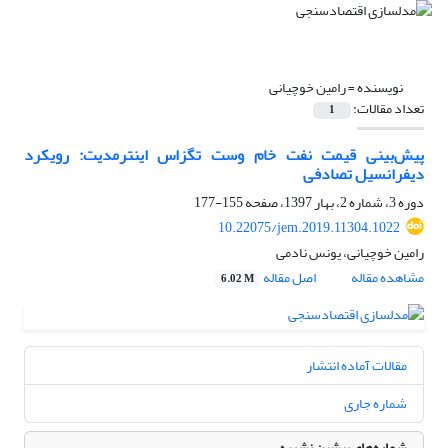
نویسنده =
رامین خوچیانی
تعداد مقالات:
1
پیش‌بینی قیمت نفت خام وست تگزاس اینترمدیت: رویکرد
دیفرانسیل تصادفی
دوره 3، شماره 2، بهار 1397، صفحه
155-177
10.22075/jem.2019.11304.1022
رامین خوچیانی، یونس نادمی
مشاهده مقاله
اصل مقاله
6.02 M
مقالات آماده انتشار
شماره جاری
شماره‌های پیشین نشریه